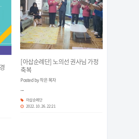
[아삽순례단] 노의선 권사님 가정
유경
축복
Posted by 작은 목자
...
아삽순례단
2022. 10. 26. 22:21