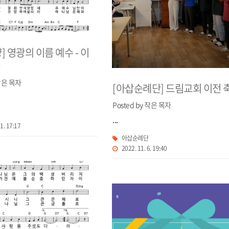
] 영광의 이름 예수 - 이
곡
 작은 목자
[아삽순례단] 드림교회 이전 
Posted by 작은 목자
...
11. 17:17
아삽순례단
2022. 11. 6. 19:40