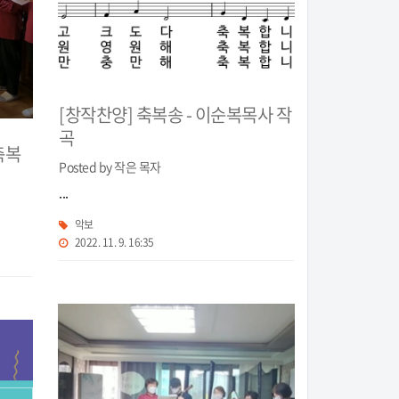
[창작찬양] 축복송 - 이순복목사 작
곡
축복
Posted by 작은 목자
...
악보
2022. 11. 9. 16:35