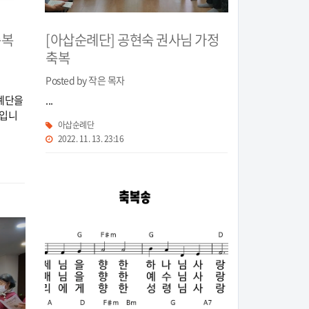
순복
[아삽순례단] 공현숙 권사님 가정
축복
Posted by 작은 목자
례단을
...
곡입니
아삽순례단
2022. 11. 13. 23:16