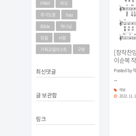
PRAY
하오
주기도문
hao
Bible
하나님
믿음
사랑
기독교일러스트
구원
[창작찬양
이순복 
Posted by
최신댓글
...
악보
글 보관함
2022. 11. 1
링크