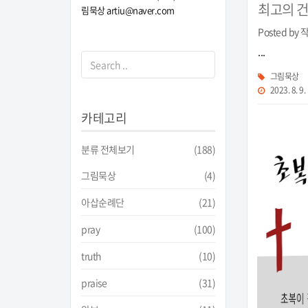
최고의 
림묵상 artiu@naver.com
Posted by
...
그림묵상
2023. 8. 9.
카테고리
분류 전체보기
(188)
그림묵상
(4)
아삽순례단
(21)
pray
(100)
truth
(10)
praise
(31)