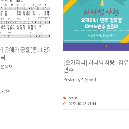
] 은혜와 긍휼(롬11장)
작곡
[오카리나] 하나님 사랑 - 김
 작은 목자
연주
Posted by 작은 목자
...
. 20:54
praise
2022. 10. 23. 21:44