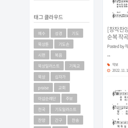
태그 클라우드
[창작찬양
예수
성경
기도
순복 작
묵상툰
기도손
Posted by
...
시편
복음
악보
묵상일러스트
기독교
2022. 11. 
묵상
십자가
praise
교회
아삽순례단
주보
천국
기도일러스트
찬양
간구
찬송