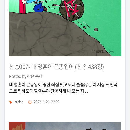
찬송007- 내 영혼이 은총입어 (찬송 438장)
Posted by 작은 목자
내 영혼이 은총입어 중한 죄짐 벗고보니 슬픔많은 이 세상도 천국
으로 화하도다 할렐루야 찬양하세 내 모든 죄 ...
praise
2022. 6. 21. 22:39