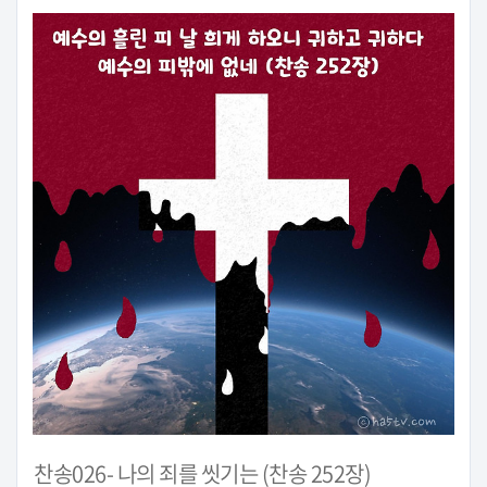
찬송026- 나의 죄를 씻기는 (찬송 252장)